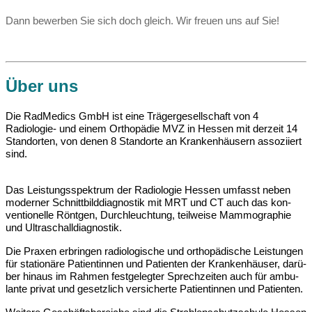
Dann bewerben Sie sich doch gleich. Wir freuen uns auf Sie!
Über uns
Die RadMedics GmbH ist eine Trä­ger­ge­sell­schaft von 4
Radiologie- und einem Ort­ho­pä­die MVZ in Hessen mit der­zeit 14
Stand­or­ten, von de­nen 8 Stand­or­te an Kran­ken­häu­sern as­so­zi­iert
sind.
Das Leis­tungs­spek­trum der Radiologie Hessen um­fasst ne­ben
mo­der­ner Schnitt­bild­di­ag­nos­tik mit MRT und CT auch das kon­
ven­ti­o­nel­le Rönt­gen, Durchleuchtung, teil­wei­se Mammographie
und Ul­tra­schall­di­ag­nos­tik.
Die Pra­xen er­brin­gen ra­dio­lo­gi­sche und ort­ho­pä­di­sche Leis­tun­gen
für sta­ti­o­nä­re Pa­ti­en­tin­nen und Pa­ti­en­ten der Kran­ken­häu­ser, da­rü­
ber hin­aus im Rah­men fest­ge­leg­ter Sprech­zei­ten auch für am­bu­
lan­te pri­vat und ge­setz­lich ver­si­cher­te Pa­ti­en­tin­nen und Pa­ti­en­ten.