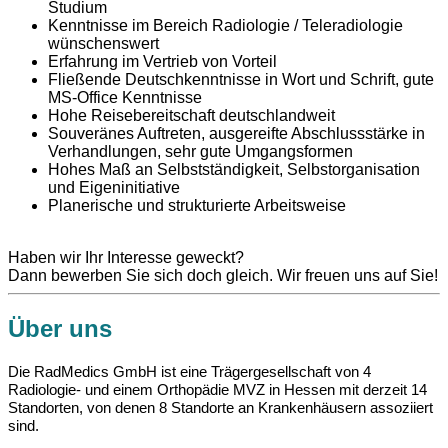
Studium
Kenntnisse im Bereich Radiologie / Teleradiologie
wünschenswert
Erfahrung im Vertrieb von Vorteil
Fließende Deutschkenntnisse in Wort und Schrift, gute
MS-Office Kenntnisse
Hohe Reisebereitschaft deutschlandweit
Souveränes Auftreten, ausgereifte Abschlussstärke in
Verhandlungen, sehr gute Umgangsformen
Hohes Maß an Selbstständigkeit, Selbstorganisation
und Eigeninitiative
Planerische und strukturierte Arbeitsweise
Haben wir Ihr Interesse geweckt?
Dann bewerben Sie sich doch gleich. Wir freuen uns auf Sie!
Über uns
Die RadMedics GmbH ist eine Trä­ger­ge­sell­schaft von 4
Radiologie- und einem Ort­ho­pä­die MVZ in Hessen mit der­zeit 14
Stand­or­ten, von de­nen 8 Stand­or­te an Kran­ken­häu­sern as­so­zi­iert
sind.