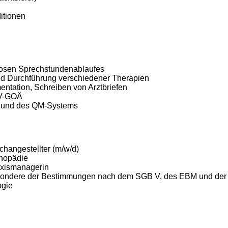
itionen
slosen Sprechstundenablaufes
nd Durchführung verschiedener Therapien
ntation, Schreiben von Arztbriefen
UV-GOÄ
en und des QM-Systems
hangestellter (m/w/d)
thopädie
axismanagerin
esondere der Bestimmungen nach dem SGB V, des EBM und de
ogie