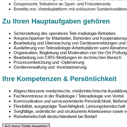
Gesponserte Teilnahme an Sport- und Freizeitevents
Benefits.me: Vorteilsplattform mit exklusiven Sonderkonditio
Zu Ihren Hauptaufgaben gehören
Sicherstellung des operativen Tele-/radiologie-Betriebes
Ansprechpartner für Mitarbeiter, Behörden und Kooperationsp
Bearbeitung und Überwachung von Geräteanmeldungen und Pr
Auslieferung von Teleradiologie-Arbeitsplätzen samt Abnahm
Organisation, Begleitung und Moderation von Vor-Ort Prüf
Bearbeitung von CIRS-Meldungen im technischen Bereich
Prozessentwicklung und -Optimierung
Geräteverwaltung und -Inventarisierung
Ihre Kompetenzen & Persönlichkeit
Abgeschlossene medizinische, medizintechnische Ausbildun
Fachkenntnisse in der Radiologie / Teleradiologie von Vorteil
Kommunikative und serviceorientierte Persönlichkeit, fließe
Flexibilität, ausgeprägte Teamfähigkeit, Leistungsbereitschaft
Sorgfältige, ordentliche und strukturierte Arbeitsweise sow
Reisebereitschaft deutschlandweit bei Bedarf
Auf diese Stelle bewerben