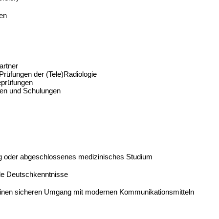
nen
artner
üfungen der (Tele)Radiologie
eprüfungen
ungen und Schulungen
g oder abgeschlossenes medizinisches Studium
nde Deutschkenntnisse
ie einen sicheren Umgang mit modernen Kommunikationsmitteln