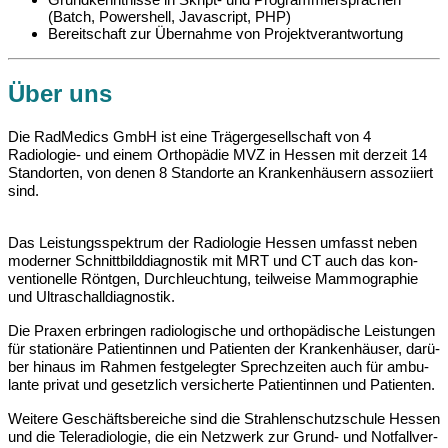
(Batch, Powershell, Javascript, PHP)
Bereitschaft zur Übernahme von Projektverantwortung
Über uns
Die RadMedics GmbH ist eine Trä­ger­ge­sell­schaft von 4
Radiologie- und einem Ort­ho­pä­die MVZ in Hessen mit der­zeit 14
Stand­or­ten, von de­nen 8 Stand­or­te an Kran­ken­häu­sern as­so­zi­iert
sind.
Das Leis­tungs­spek­trum der Radiologie Hessen um­fasst ne­ben
mo­der­ner Schnitt­bild­di­ag­nos­tik mit MRT und CT auch das kon­
ven­ti­o­nel­le Rönt­gen, Durchleuchtung, teil­wei­se Mammographie
und Ul­tra­schall­di­ag­nos­tik.
Die Pra­xen er­brin­gen ra­dio­lo­gi­sche und ort­ho­pä­di­sche Leis­tun­gen
für sta­ti­o­nä­re Pa­ti­en­tin­nen und Pa­ti­en­ten der Kran­ken­häu­ser, da­rü­
ber hin­aus im Rah­men fest­ge­leg­ter Sprech­zei­ten auch für am­bu­
lan­te pri­vat und ge­setz­lich ver­si­cher­te Pa­ti­en­tin­nen und Pa­ti­en­ten.
Wei­te­re Ge­schäfts­be­rei­che sind die Strah­len­schutz­schu­le Hes­sen
und die Te­le­ra­dio­lo­gie, die ein Netz­werk zur Grund- und Not­fall­ver­