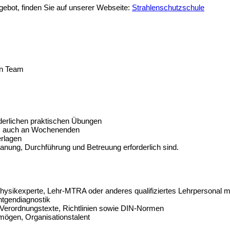
ebot, finden Sie auf unserer Webseite:
Strahlenschutzschule
en Team
orderlichen praktischen Übungen
n, auch an Wochenenden
erlagen
lanung, Durchführung und Betreuung erforderlich sind.
sikexperte, Lehr-MTRA oder anderes qualifiziertes Lehrpersonal m
ntgendiagnostik
 Verordnungstexte, Richtlinien sowie DIN-Normen
mögen, Organisationstalent