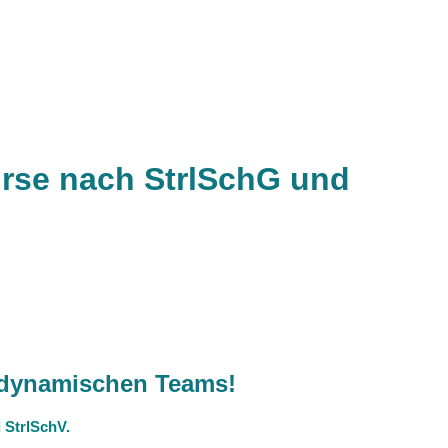
urse nach StrlSchG und
s dynamischen Teams!
 StrlSchV.