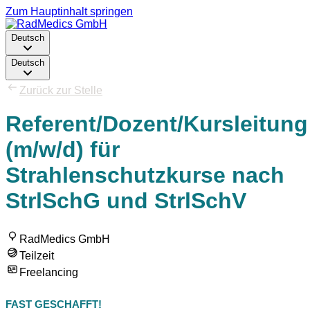
Zum Hauptinhalt springen
Deutsch
Deutsch
Zurück zur Stelle
Referent/Dozent/Kursleitung
(m/w/d) für
Strahlenschutzkurse nach
StrlSchG und StrlSchV
RadMedics GmbH
Teilzeit
Freelancing
FAST GESCHAFFT!