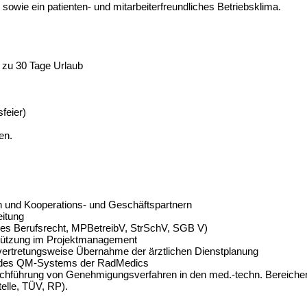
sowie ein patienten- und mitarbeiterfreundliches Betriebsklima.
s zu 30 Tage Urlaub
feier)
en.
ern und Kooperations- und Geschäftspartnern
eitung
es Berufsrecht, MPBetreibV, StrSchV, SGB V)
tützung im Projektmanagement
 vertretungsweise Übernahme der ärztlichen Dienstplanung
g des QM-Systems der RadMedics
hführung von Genehmigungsverfahren in den med.-techn. Bereiche
elle, TÜV, RP).